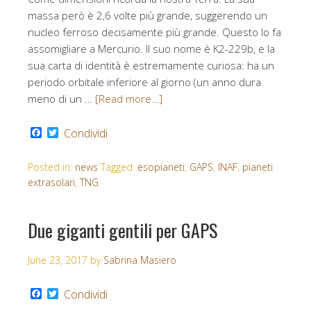
massa però è 2,6 volte più grande, suggerendo un
nucleo ferroso decisamente più grande. Questo lo fa
assomigliare a Mercurio. Il suo nome è K2-229b, e la
sua carta di identità è estremamente curiosa: ha un
periodo orbitale inferiore al giorno (un anno dura
meno di un …
[Read more…]
Facebook
Twitter
Condividi
Posted in:
news
Tagged:
esopianeti
,
GAPS
,
INAF
,
pianeti
extrasolari
,
TNG
Due giganti gentili per GAPS
June 23, 2017
by
Sabrina Masiero
Facebook
Twitter
Condividi