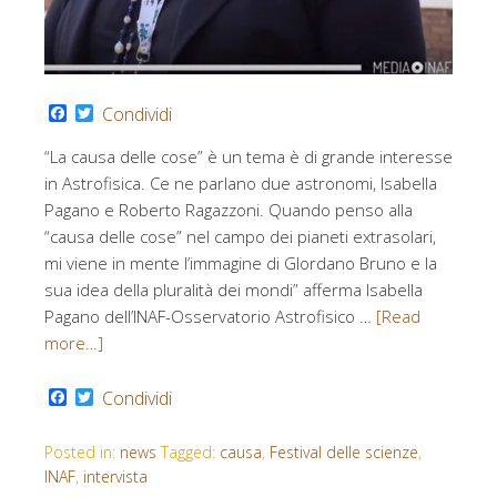
Facebook
Twitter
Condividi
“La causa delle cose” è un tema è di grande interesse
in Astrofisica. Ce ne parlano due astronomi, Isabella
Pagano e Roberto Ragazzoni. Quando penso alla
“causa delle cose” nel campo dei pianeti extrasolari,
mi viene in mente l’immagine di GIordano Bruno e la
sua idea della pluralità dei mondi” afferma Isabella
Pagano dell’INAF-Osservatorio Astrofisico …
[Read
more…]
Facebook
Twitter
Condividi
Posted in:
news
Tagged:
causa
,
Festival delle scienze
,
INAF
,
intervista