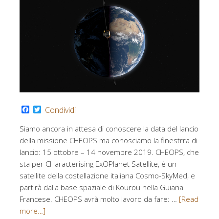
Facebook
Twitter
Condividi
Siamo ancora in attesa di conoscere la data del lancio
della missione CHEOPS ma conosciamo la finestrra di
lancio: 15 ottobre – 14 novembre 2019. CHEOPS, che
sta per CHaracterising ExOPlanet Satellite, è un
satellite della costellazione italiana Cosmo-SkyMed, e
partirà dalla base spaziale di Kourou nella Guiana
Francese. CHEOPS avrà molto lavoro da fare: …
[Read
more…]