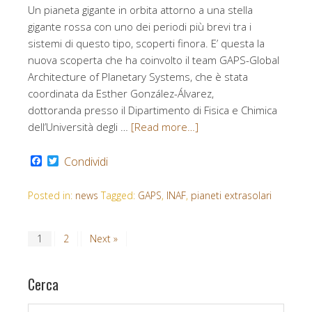
Un pianeta gigante in orbita attorno a una stella
gigante rossa con uno dei periodi più brevi tra i
sistemi di questo tipo, scoperti finora. E’ questa la
nuova scoperta che ha coinvolto il team GAPS-Global
Architecture of Planetary Systems, che è stata
coordinata da Esther González-Álvarez,
dottoranda presso il Dipartimento di Fisica e Chimica
dell’Università degli …
[Read more…]
Facebook
Twitter
Condividi
Posted in:
news
Tagged:
GAPS
,
INAF
,
pianeti extrasolari
1
2
Next »
Cerca