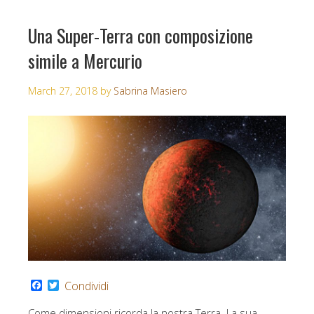
Una Super-Terra con composizione
simile a Mercurio
March 27, 2018
by
Sabrina Masiero
Facebook
Twitter
Condividi
Come dimensioni ricorda la nostra Terra. La sua