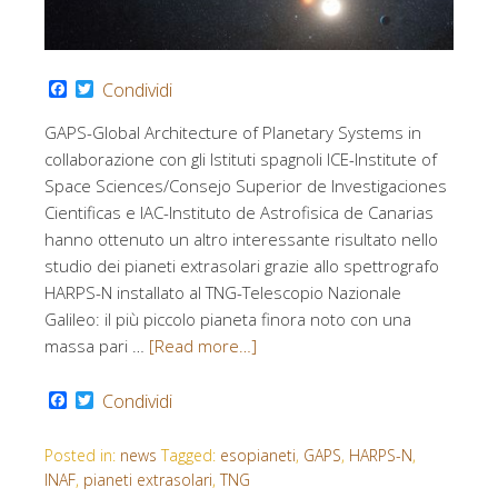
Facebook
Twitter
Condividi
GAPS-Global Architecture of Planetary Systems in
collaborazione con gli Istituti spagnoli ICE-Institute of
Space Sciences/Consejo Superior de Investigaciones
Cientificas e IAC-Instituto de Astrofisica de Canarias
hanno ottenuto un altro interessante risultato nello
studio dei pianeti extrasolari grazie allo spettrografo
HARPS-N installato al TNG-Telescopio Nazionale
Galileo: il più piccolo pianeta finora noto con una
massa pari …
[Read more…]
Facebook
Twitter
Condividi
Posted in:
news
Tagged:
esopianeti
,
GAPS
,
HARPS-N
,
INAF
,
pianeti extrasolari
,
TNG