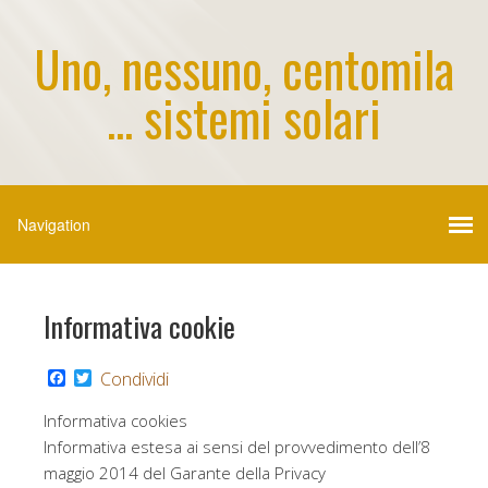
Uno, nessuno, centomila
... sistemi solari
Informativa cookie
F
T
Condividi
a
w
c
i
Informativa cookies
e
t
b
t
Informativa estesa ai sensi del provvedimento dell’8
o
e
maggio 2014 del Garante della Privacy
o
r