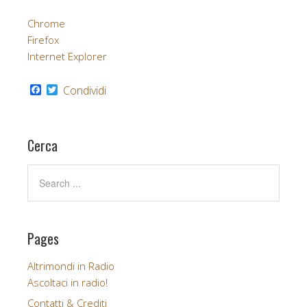
Chrome
Firefox
Internet Explorer
F
T
Condividi
a
w
c
i
e
t
b
t
Cerca
o
e
o
r
k
Pages
Altrimondi in Radio
Ascoltaci in radio!
Contatti & Crediti