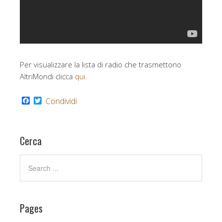
Per visualizzare la lista di radio che trasmettono
AltriMondi clicca
qui
.
F
T
Condividi
a
w
c
i
e
t
b
t
Cerca
o
e
o
r
k
Pages