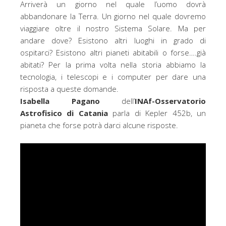
Arriverà un giorno nel quale l’uomo dovrà
k
abbandonare la Terra. Un giorno nel quale dovremo
viaggiare oltre il nostro Sistema Solare. Ma per
andare dove? Esistono altri luoghi in grado di
ospitarci? Esistono altri pianeti abitabili o forse….già
abitati? Per la prima volta nella storia abbiamo la
tecnologia, i telescopi e i computer per dare una
risposta a queste domande.
Isabella Pagano
dell’
INAf-Osservatorio
Astrofisico di Catania
parla di Kepler 452b, un
pianeta che forse potrà darci alcune risposte.