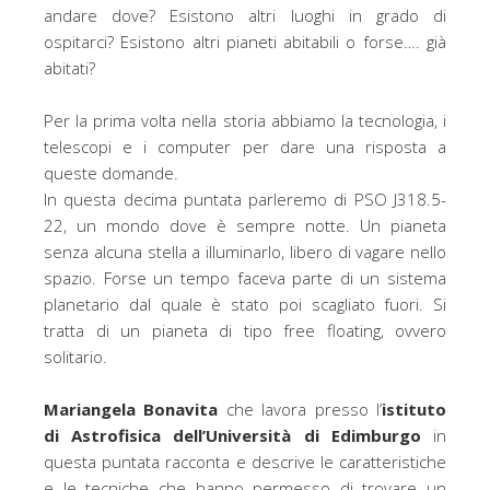
andare dove? Esistono altri luoghi in grado di
ospitarci? Esistono altri pianeti abitabili o forse…. già
abitati?
Per la prima volta nella storia abbiamo la tecnologia, i
telescopi e i computer per dare una risposta a
queste domande.
In questa decima puntata parleremo di PSO J318
.5-
22, un mondo dove è sempre notte. Un pianeta
senza alcuna stella a illuminarlo, libero di vagare nello
spazio. Forse un tempo faceva parte di un sistema
planetario dal quale è stato poi scagliato fuori. Si
tratta di un pianeta di tipo free floating, ovvero
solitario.
Mar
iangel
a Bonavita
che lavora presso l’
istituto
di Astrofisica dell’
U
niversità di Edimburgo
in
questa puntata racconta e descrive le caratteristiche
e le tecniche che hanno permesso di trovare un