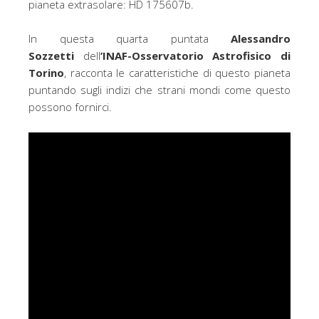
pianeta extrasolare: HD 175607b.
In questa quarta puntata
Alessandro
Sozzetti
dell
’INAF-Osservatorio Astrofisico di
Torino
, racconta le caratteristiche di questo pianeta
puntando sugli indizi che strani mondi come questo
possono fornirci.