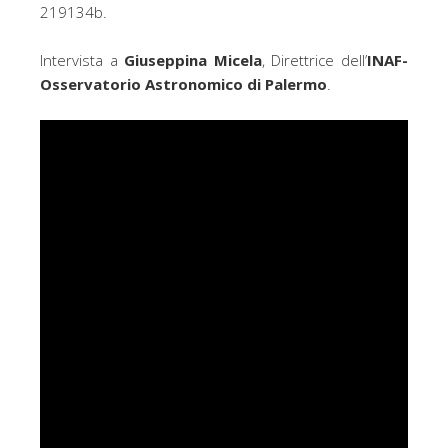
219134b.
Intervista a
Giuseppina Micela
, Direttrice dell’
INAF-
Osservatorio Astronomico di Palermo
.