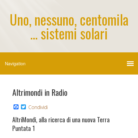
Uno, nessuno, centomila
... sistemi solari
Altrimondi in Radio
F
T
Condividi
a
w
c
i
AltriMondi, alla ricerca di una nuova Terra
e
t
b
t
Puntata 1
o
e
o
r