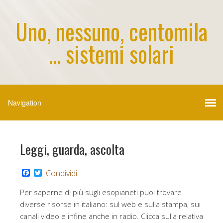
Uno, nessuno, centomila
... sistemi solari
Leggi, guarda, ascolta
F
T
Condividi
a
w
c
i
Per saperne di più sugli esopianeti puoi trovare
e
t
b
t
diverse risorse in italiano: sul web e sulla stampa, sui
o
e
canali video e infine anche in radio. Clicca sulla relativa
o
r