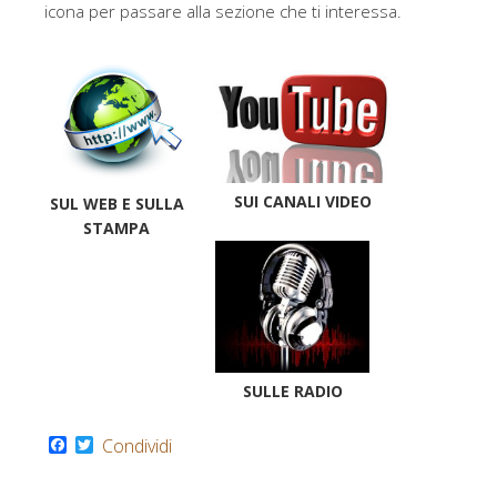
k
icona per passare alla sezione che ti interessa.
SUI CANALI VIDEO
SUL WEB E SULLA
STAMPA
SULLE RADIO
F
T
Condividi
a
w
c
i