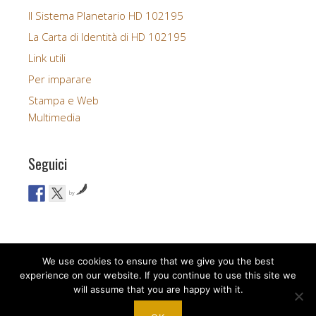
Il Sistema Planetario HD 102195
La Carta di Identità di HD 102195
Link utili
Per imparare
Stampa e Web
Multimedia
Seguici
by
We use cookies to ensure that we give you the best
experience on our website. If you continue to use this site we
will assume that you are happy with it.
Copyright © 2026 Uno, nessuno, centomila ... sistemi solari.
Church
WordPress Theme by themehall.com