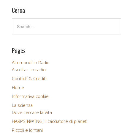
e
t
b
t
Cerca
o
e
o
r
k
Pages
Altrimondi in Radio
Ascoltaci in radio!
Contatti & Crediti
Home
Informativa cookie
La scienza
Dove cercare la Vita
HARPS-N@TNG, il cacciatore di pianeti
Piccoli e lontani