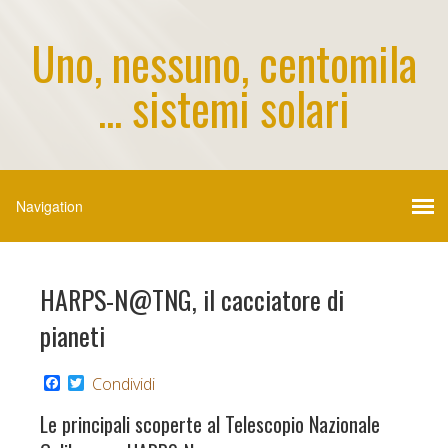
Uno, nessuno, centomila
... sistemi solari
HARPS-N@TNG, il cacciatore di
pianeti
F
T
Condividi
a
w
c
i
Le principali scoperte al Telescopio Nazionale
e
t
b
t