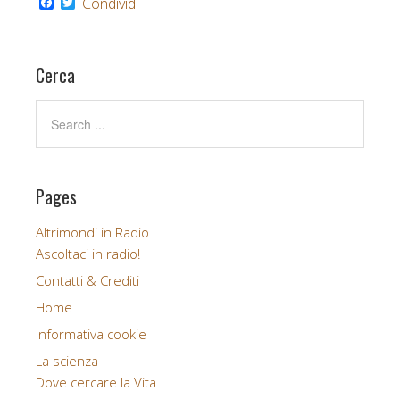
F
T
Condividi
a
w
c
i
e
t
b
t
Cerca
o
e
o
r
k
Pages
Altrimondi in Radio
Ascoltaci in radio!
Contatti & Crediti
Home
Informativa cookie
La scienza
Dove cercare la Vita