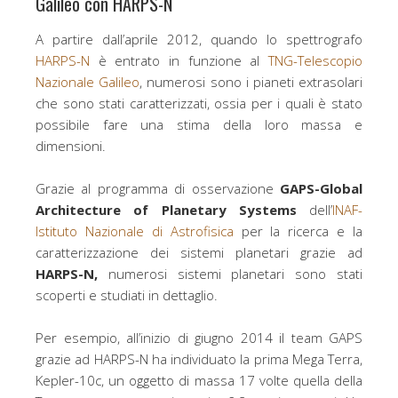
Galileo con HARPS-N
o
e
o
r
A partire dall’aprile 2012, quando lo spettrografo
k
HARPS-N
è entrato in funzione al
TNG-Telescopio
Nazionale Galileo
, numerosi sono i pianeti extrasolari
che sono stati caratterizzati, ossia per i quali è stato
possibile fare una stima della loro massa e
dimensioni.
Grazie al programma di osservazione
GAPS-Global
Architecture of Planetary Systems
dell’
INAF-
Istituto Nazionale di Astrofisica
per la ricerca e la
caratterizzazione dei sistemi planetari grazie ad
HARPS-N,
numerosi sistemi planetari sono stati
scoperti e studiati in dettaglio.
Per esempio, all’inizio di giugno 2014 il team GAPS
grazie ad HARPS-N ha individuato la prima Mega Terra,
Kepler-10c, un oggetto di massa 17 volte quella della