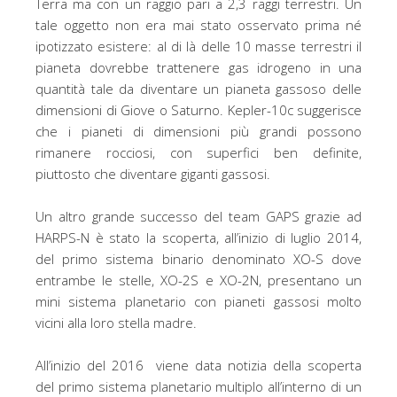
Terra ma con un raggio pari a 2,3 raggi terrestri. Un
tale oggetto non era mai stato osservato prima né
ipotizzato esistere: al di là delle 10 masse terrestri il
pianeta dovrebbe trattenere gas idrogeno in una
quantità tale da diventare un pianeta gassoso delle
dimensioni di Giove o Saturno. Kepler-10c suggerisce
che i pianeti di dimensioni più grandi possono
rimanere rocciosi, con superfici ben definite,
piuttosto che diventare giganti gassosi.
Un altro grande successo del team GAPS grazie ad
HARPS-N è stato la scoperta, all’inizio di luglio 2014,
del primo sistema binario denominato XO-S dove
entrambe le stelle, XO-2S e XO-2N, presentano un
mini sistema planetario con pianeti gassosi molto
vicini alla loro stella madre.
All’inizio del 2016 viene data notizia della scoperta
del primo sistema planetario multiplo all’interno di un