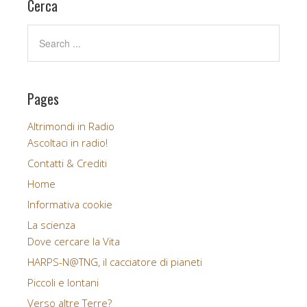
Cerca
o
e
o
r
k
Pages
Altrimondi in Radio
Ascoltaci in radio!
Contatti & Crediti
Home
Informativa cookie
La scienza
Dove cercare la Vita
HARPS-N@TNG, il cacciatore di pianeti
Piccoli e lontani
Verso altre Terre?