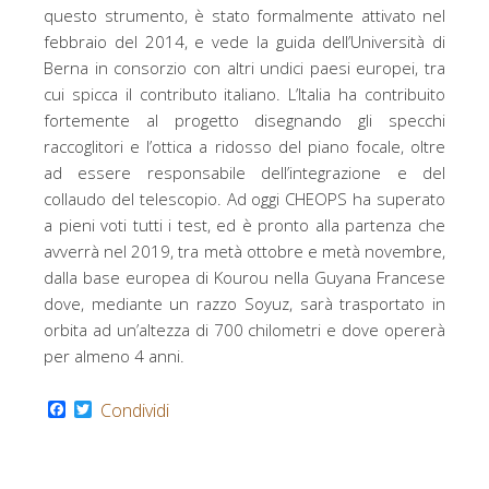
questo strumento, è stato formalmente attivato nel
febbraio del 2014, e vede la guida dell’Università di
Berna in consorzio con altri undici paesi europei, tra
cui spicca il contributo italiano. L’Italia ha contribuito
fortemente al progetto disegnando gli specchi
raccoglitori e l’ottica a ridosso del piano focale, oltre
ad essere responsabile dell’integrazione e del
collaudo del telescopio. Ad oggi CHEOPS ha superato
a pieni voti tutti i test, ed è pronto alla partenza che
avverrà nel 2019, tra metà ottobre e metà novembre,
dalla base europea di Kourou nella Guyana Francese
dove, mediante un razzo Soyuz, sarà trasportato in
orbita ad un’altezza di 700 chilometri e dove opererà
per almeno 4 anni.
F
T
Condividi
a
w
c
i
e
t
b
t