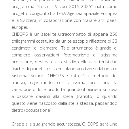
o
e
programma “Cosmic Vision 2015-2025” nata come
o
r
k
progetto congiunto tra l’ESA-Agenzia Spaziale Europea
e la Svizzera, in collaborazione con l’Italia e altri paesi
europei.
CHEOPS è un satellite ultracompatto di appena 250
chilogrammi costituito da un telescopio riflettore di 33
centimetri di diametro. Tale strumento è grado di
compiere osservazioni fotometriche di altissima
precisione, destinate allo studio delle caratteristiche
fisiche di pianeti in sistemi planetari diversi dal nostro
Sistema Solare. CHEOPS sfrutterà il metodo dei
transiti, registrando con altissima precisione la
variazione di luce prodotta quando il pianeta si trova
a passare davanti alla stella (transito) o quando
questo viene nascosto dalla stella stessa, passandoci
dietro (occultazione).
Grazie alla sua grande accuratezza, CHEOPS sarà uno