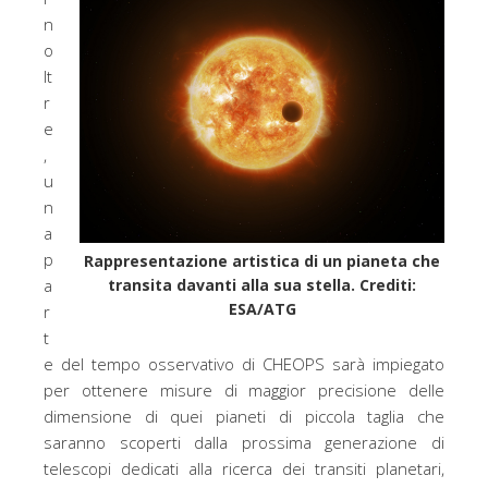
n
o
lt
r
e
,
u
n
a
p
Rappresentazione artistica di un pianeta che
a
transita davanti alla sua stella. Crediti:
ESA/ATG
r
t
e del tempo osservativo di CHEOPS sarà impiegato
per ottenere misure di maggior precisione delle
dimensione di quei pianeti di piccola taglia che
saranno scoperti dalla prossima generazione di
telescopi dedicati alla ricerca dei transiti planetari,