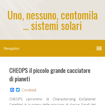
Uno, nessuno, centomila
... sistemi solari
CHEOPS il piccolo grande cacciatore
di pianeti
F
T
Condividi
a
w
c
i
CHEOPS (acronimo di CHaracterizing ExOplanet
e
t
b
t
Satellite) è la prima delle missioni di classe Small del