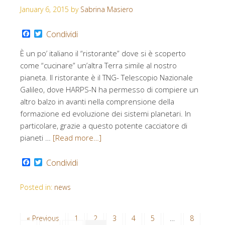
January 6, 2015
by
Sabrina Masiero
Facebook
Twitter
Condividi
È un po’ italiano il “ristorante” dove si è scoperto
come “cucinare” un’altra Terra simile al nostro
pianeta. Il ristorante è il TNG- Telescopio Nazionale
Galileo, dove HARPS-N ha permesso di compiere un
altro balzo in avanti nella comprensione della
formazione ed evoluzione dei sistemi planetari. In
particolare, grazie a questo potente cacciatore di
pianeti …
[Read more…]
Facebook
Twitter
Condividi
Posted in:
news
« Previous
1
2
3
4
5
…
8