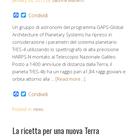
January 28, 2015
by
Sabrina Masiero
Facebook
Twitter
Condividi
Un gruppo di astronomi del programma GAPS-Global
Architecture of Planetary Systems ha ripreso in
considerazione i parametri del sistema planetario
TrES-4 utilizzando lo spettrografo di alta precisione
HARPS-N montato al Telescopio Nazionale Galileo.
Posto a 1400 anni-luce di distanza dalla Terra, il
pianeta TrES-4b ha un raggio pari a1,84 raggi gioviani e
orbita attorno alla …
[Read more…]
Facebook
Twitter
Condividi
Posted in:
news
La ricetta per una nuova Terra