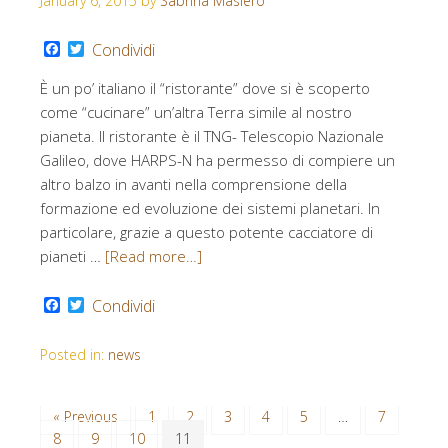
January 6, 2015
by
Sabrina Masiero
Facebook
Twitter
Condividi
È un po’ italiano il “ristorante” dove si è scoperto
come “cucinare” un’altra Terra simile al nostro
pianeta. Il ristorante è il TNG- Telescopio Nazionale
Galileo, dove HARPS-N ha permesso di compiere un
altro balzo in avanti nella comprensione della
formazione ed evoluzione dei sistemi planetari. In
particolare, grazie a questo potente cacciatore di
pianeti …
[Read more…]
Facebook
Twitter
Condividi
Posted in:
news
« Previous
1
2
3
4
5
…
7
8
9
10
11