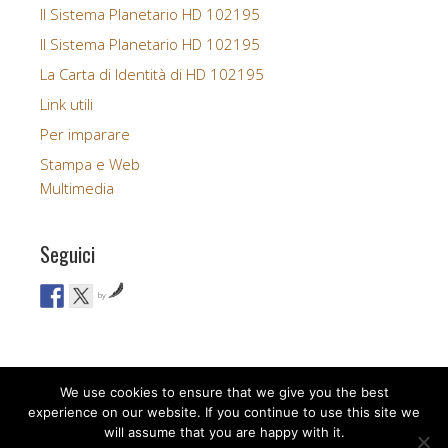
Il Sistema Planetario HD 102195
Il Sistema Planetario HD 102195
La Carta di Identità di HD 102195
Link utili
Per imparare
Stampa e Web
Multimedia
Seguici
by
We use cookies to ensure that we give you the best
experience on our website. If you continue to use this site we
will assume that you are happy with it.
Copyright © 2026 Uno, nessuno, centomila ... sistemi solari.