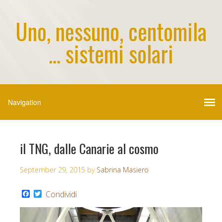
Uno, nessuno, centomila
... sistemi solari
il TNG, dalle Canarie al cosmo
September 29, 2015
by
Sabrina Masiero
F
T
Condividi
a
w
c
i
e
t