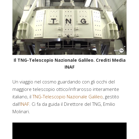
b
t
o
e
o
r
k
Il TNG-Telescopio Nazionale Galileo. Crediti Media
INAF
Un viaggio nel cosmo guardando con gli occhi del
maggiore telescopio ottico/infrarosso interamente
italiano, il
TNG-Telescopio Nazionale Galileo
, gestito
dall’
INAF
. Ci fa da guida il Direttore del TNG, Emilio
Molinari.