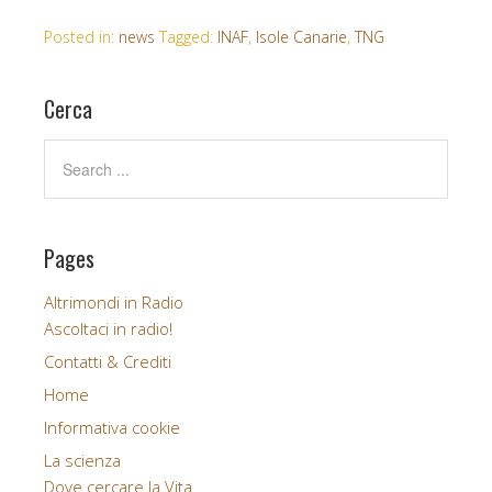
c
i
e
t
Posted in:
news
Tagged:
INAF
,
Isole Canarie
,
TNG
b
t
o
e
o
r
Cerca
k
Pages
Altrimondi in Radio
Ascoltaci in radio!
Contatti & Crediti
Home
Informativa cookie
La scienza
Dove cercare la Vita