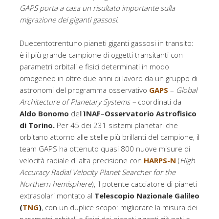
GAPS
porta a casa un risultato importante sulla
migrazione dei giganti gassosi.
Duecentotrentuno pianeti giganti gassosi in transito:
è il più grande campione di oggetti transitanti con
parametri orbitali e fisici determinati in modo
omogeneo in oltre due anni di lavoro da un gruppo di
astronomi del programma osservativo
GAPS
–
Global
Architecture of Planetary Systems –
coordinati da
Aldo Bonomo
dell’
INAF
–
Osservatorio Astrofisico
di Torino.
Per 45 dei 231 sistemi planetari che
orbitano attorno alle stelle più brillanti del campione, il
team GAPS ha ottenuto quasi 800 nuove misure di
velocità radiale di alta precisione con
HARPS-N
(
High
Accuracy Radial Velocity Planet Searcher for the
Northern hemisphere
), il potente cacciatore di pianeti
extrasolari montato al
Telescopio Nazionale Galileo
(
TNG
)
, con un duplice scopo: migliorare la misura dei