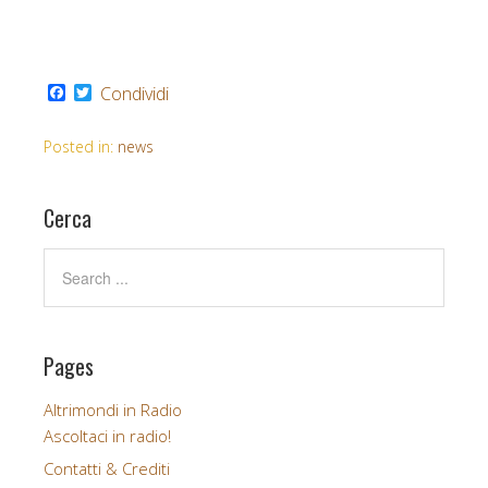
F
T
Condividi
a
w
c
i
e
t
Posted in:
news
b
t
o
e
o
r
Cerca
k
Pages
Altrimondi in Radio
Ascoltaci in radio!
Contatti & Crediti