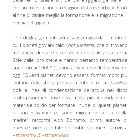
parametri orbitali e fisici dei pianeti giganti già noti e
cercare nuovi pianeti a maggiori distanze orbitali. E ciò
al fine di capire meglio la formazione e la migrazione
dei pianeti giganti.
Uno degli argomenti più discussi riguarda il modo in
cui i pianeti gioviani caldi (
hot Jupiters
), che si trovano
a distanze di qualche centesimo della distanza Terra-
Sole dalle loro stelle e hanno pertanto temperature
superiori ai 1000° C, sono arrivati dove li osserviamo
oggi. “Questi pianeti devono essersi formati molto più
lontano dalla stella, probabilmente oltre la
snowline
,
cioè la linea di condensazione dell’acqua nel disco
proto-planetario dove c’era molta più abbondanza di
materiale solido per formare i nuclei di questi pianeti
e, successivamente, sono migrati verso la stella
madre” racconta Aldo Bonomo, primo autore di
questo studio accettato per pubblicazione sulla rivista
Astronomy & Astrophysics
.