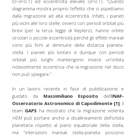
(0<
e
<0.1) ed eccentricità elevate (
e
>0.1). “Questo
diagramma mostra proprio l’effetto che ci aspettiamo
dalla migrazione ad alta eccentricità. Infatti, i pianeti
più vicini alle loro stelle, ovvero con periodi orbitali più
brevi (per la terza legge di Keplero), hanno orbite
circolari o piccole eccentricità perché gli effetti mareali
sono più forti al diminuire della distanza pianeta-
stella. I pianeti più lontani e dunque con periodi
orbitali più lunghi mantengono invece un’orbita
notevolmente eccentrica che la migrazione nel disco
non può spiegare.”
In un lavoro recente in fase di pubblicazione e
guidato da
Massimiliano Esposito
dell’
INAF-
Osservatorio Astronomico di Capodimonte
[1]
, il
team
GAPS
ha mostrato che la migrazione violenta
HEM
può portare anche a disallineamenti dell’orbita
planetaria rispetto al piano equatoriale della stella,
ma “interazioni mareali stella-pianeta possono