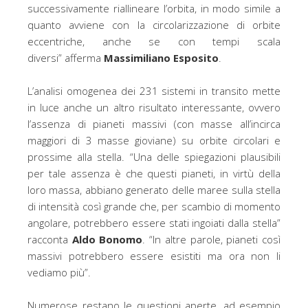
successivamente riallineare l’orbita, in modo simile a
quanto avviene con la circolarizzazione di orbite
eccentriche, anche se con tempi scala
diversi” afferma
Massimiliano Esposito
.
L’analisi omogenea dei 231 sistemi in transito mette
in luce anche un altro risultato interessante, ovvero
l’assenza di pianeti massivi (con masse all’incirca
maggiori di 3 masse gioviane) su orbite circolari e
prossime alla stella. “Una delle spiegazioni plausibili
per tale assenza è che questi pianeti, in virtù della
loro massa, abbiano generato delle maree sulla stella
di intensità così grande che, per scambio di momento
angolare, potrebbero essere stati ingoiati dalla stella”
racconta
Aldo Bonomo
. “In altre parole, pianeti così
massivi potrebbero essere esistiti ma ora non li
vediamo più”.
Numerose restano le questioni aperte, ad esempio