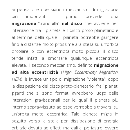
Si pensa che due siano i meccanismi di migrazione
più importanti: il primo prevede una
migrazione
“tranquilla”
nel disco
che avviene per
interazione tra il pianeta e il disco proto-planetario e
al termine della quale il pianeta potrebbe giungere
fino a distanze molto prossime alla stella su un’orbita
circolare o con eccentricità molto piccola; il disco
tende infatti a smorzare qualunque eccentricità
elevata. Il secondo meccanismo, definito
migrazione
ad alta eccentricità
(
High Eccentricity Migration,
HEM
), è invece un tipo di migrazione “violenta”: dopo
la dissipazione del disco proto-planetario, fra i pianeti
giganti che si sono formati avrebbero luogo delle
interazioni gravitazionali per le quali il pianeta più
interno sopravvissuto ad esse verrebbe a trovarsi su
un’orbita molto eccentrica. Tale pianeta migra in
seguito verso la stella per dissipazione di energia
orbitale dovuta ad effetti mareali al periastro, ovvero