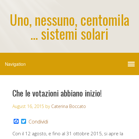
Uno, nessuno, centomila
... sistemi solari
Che le votazioni abbiano inizio!
August 16, 2015
by
Caterina Boccato
F
T
Condividi
a
w
c
i
Con il 12 agosto, e fino al 31 ottobre 2015, si apre la
e
t