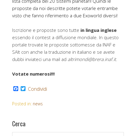
lista completa dei 20 sistemi planetari! Quindi le
proposte da noi descritte potete votarle entrambe
visto che fanno riferimento a due Exoworld diversi!
Iscrizione e proposte sono tutte
in lingua inglese
essendo il contest a diffusione mondiale. In questo
portale trovate le proposte sottomesse da INAF e
SAIt con anche la traduzione in italiano e se avete
dubbi inviateci una mail ad
altrimondi@brera.inaf.it.
Votate numerosi!!!
F
T
Condividi
a
w
c
i
e
t
Posted in:
news
b
t
o
e
o
r
Cerca
k