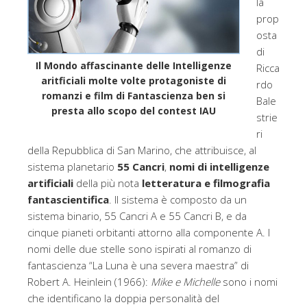
la
prop
osta
di
Il Mondo affascinante delle Intelligenze
Ricca
aritficiali molte volte protagoniste di
rdo
romanzi e film di Fantascienza ben si
Bale
presta allo scopo del contest IAU
strie
ri
della Repubblica di San Marino, che attribuisce, al
sistema planetario
55 Cancri
,
nomi di intelligenze
artificiali
della più nota
letteratura e filmografia
fantascientifica
. Il sistema è composto da un
sistema binario, 55 Cancri A e 55 Cancri B, e da
cinque pianeti orbitanti attorno alla componente A. I
nomi delle due stelle sono ispirati al romanzo di
fantascienza “La Luna è una severa maestra” di
Robert A. Heinlein (1966):
Mike e Michelle
sono i nomi
che identificano la doppia personalità del