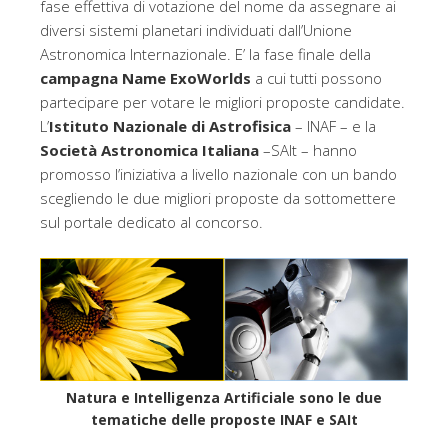
b
t
fase effettiva di votazione del nome da assegnare ai
o
e
diversi sistemi planetari individuati dall’Unione
o
r
k
Astronomica Internazionale. E’ la fase finale della
campagna Name ExoWorlds
a cui tutti possono
partecipare per votare le migliori proposte candidate.
L’
Istituto Nazionale di Astrofisica
– INAF – e la
Società Astronomica Italiana
–SAIt – hanno
promosso l’iniziativa a livello nazionale con un bando
scegliendo le due migliori proposte da sottomettere
sul portale dedicato al concorso.
Natura e Intelligenza Artificiale sono le due
tematiche delle proposte INAF e SAIt