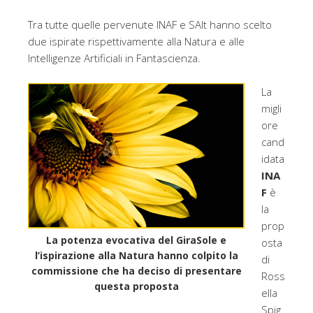
Tra tutte quelle pervenute INAF e SAIt hanno scelto
due ispirate rispettivamente alla Natura e alle
Intelligenze Artificiali in Fantascienza.
La
migli
ore
cand
idata
INA
F
è
la
prop
La potenza evocativa del GiraSole e
osta
l’ispirazione alla Natura hanno colpito la
di
commissione che ha deciso di presentare
Ross
questa proposta
ella
Spig