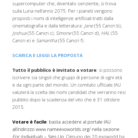
supercomputer che, diventato senziente, si trova
sulla Luna nell’anno 2075. Per i pianeti vengono
proposti i nomi di intelligenze artificiali tratti dalla
cinematografia e dalla letteratura:
Jane
(55 Cancri b),
Joshua
(55 Cancri c),
Simone
(55 Cancri d),
HAL
(55
Cancri e) e
Samantha
(55 Cancri f).
SCARICA E LEGGI LA PROPOSTA
Tutto il pubblico è invitato a votare
: si possono
iscrivere sia singoli che gruppi di persone di ogni età
e da ogni parte del mondo. Un comitato ufficiale IAU
valuterà la scelta dei nomi candidati che verranno resi
pubblici dopo la scadenza del vito che è 31 ottobre
2015.
Votare è facile
: basta accedere al portale IAU
all’indirizzo
www.nameexoworlds.org/
nella sezione
For Individuals – Sign Up
.
Ognuno dei 20 exoworld ha