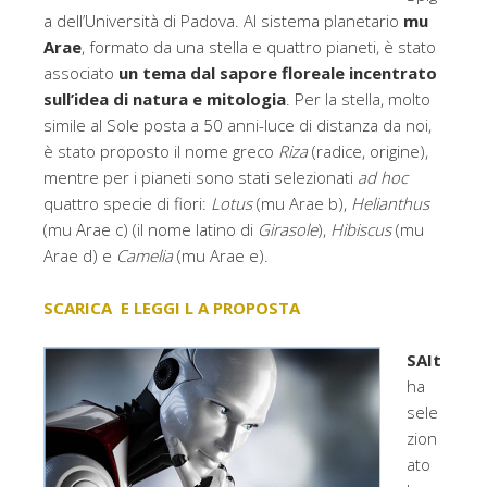
a dell’Università di Padova. Al sistema planetario
mu
Arae
, formato da una stella e quattro pianeti, è stato
associato
un tema dal sapore floreale incentrato
sull’idea di natura e mitologia
. Per la stella, molto
simile al Sole posta a 50 anni-luce di distanza da noi,
è stato proposto il nome greco
Riza
(radice, origine),
mentre per i pianeti sono stati selezionati
ad hoc
quattro specie di fiori:
Lotus
(mu Arae b),
Helianthus
(mu Arae c) (il nome latino di
Girasole
),
Hibiscus
(mu
Arae d) e
Camelia
(mu Arae e).
SCARICA E LEGGI L A PROPOSTA
SAIt
ha
sele
zion
ato