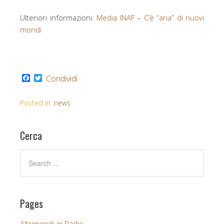
Ulteriori informazioni:
Media INAF – C’è “aria” di nuovi
mondi
F
T
Condividi
a
w
c
i
e
t
Posted in:
news
b
t
o
e
o
r
Cerca
k
Pages
Altrimondi in Radio