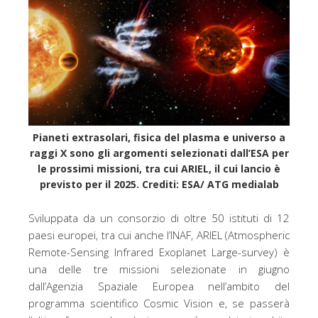
b
t
o
e
o
r
k
Pianeti extrasolari, fisica del plasma e universo a
raggi X sono gli argomenti selezionati dall’ESA per
le prossimi missioni, tra cui ARIEL, il cui lancio è
previsto per il 2025. Crediti: ESA/ ATG medialab
Sviluppata da un consorzio di oltre 50 istituti di 12
paesi europei, tra cui anche l’INAF, ARIEL (Atmospheric
Remote-Sensing Infrared Exoplanet Large-survey) è
una delle tre missioni selezionate in giugno
dall’Agenzia Spaziale Europea nell’ambito del
programma scientifico Cosmic Vision e, se passerà